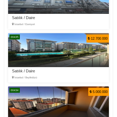
Satılık / Daire
İstanbul / Esenyurt
00435
12.700.000
Satılık / Daire
İstanbul / Beylikdüzü
00434
5.000.000