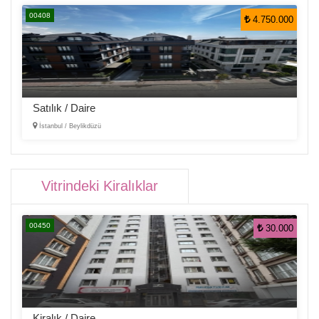
00408
4.750.000
Satılık / Daire
İstanbul / Beylikdüzü
Vitrindeki Kiralıklar
00450
30.000
Kiralık / Daire