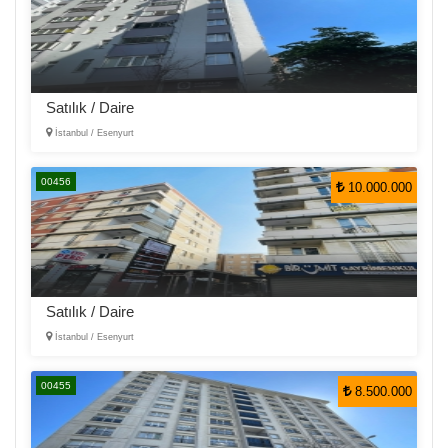
Satılık / Daire
İstanbul / Esenyurt
00456
10.000.000
Satılık / Daire
İstanbul / Esenyurt
00455
8.500.000