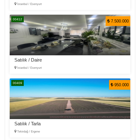
İstanbul / Esenyurt
00412
7.500.000
Satılık / Daire
İstanbul / Esenyurt
00409
950.000
Satılık / Tarla
Tekirdağ / Ergene