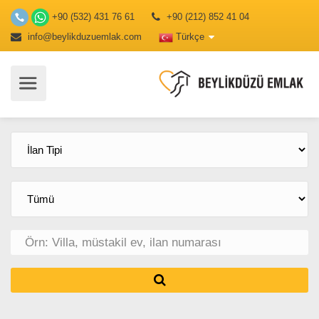
+90 (532) 431 76 61
+90 (212) 852 41 04
info@beylikduzuemlak.com
Türkçe