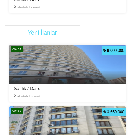
İstanbul / Esenyurt
Yeni İlanlar
00464
8.000.000
Satılık / Daire
İstanbul / Esenyurt
00462
3.650.000