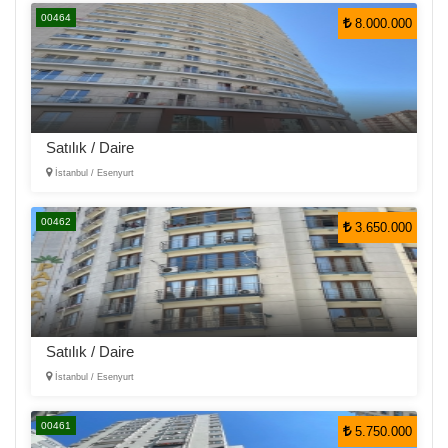
00464
8.000.000
Satılık / Daire
İstanbul / Esenyurt
00462
3.650.000
Satılık / Daire
İstanbul / Esenyurt
00461
5.750.000