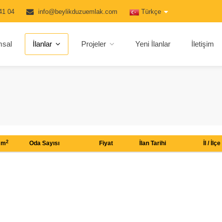
41 04
info@beylikduzuemlak.com
Türkçe
msal
İlanlar
Projeler
Yeni İlanlar
İletişim
2
m
Oda Sayısı
Fiyat
İlan Tarihi
İl / İlçe