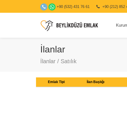
+90 (532) 431 76 61
+90 (212) 852 
Kuru
İlanlar
İlanlar / Satılık
Emlak Tipi
İlan Başlığı