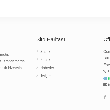
Site Haritası
Of
Satılık
Cumh
ıştır.
Bulv
Kiralık
sı standartlarda
Esen
nlık hizmetini
Haberler
+
İletişim
i