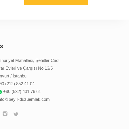
is
uriyet Mahallesi, Şehitler Cad.
ar Evleri ve Çarşısı No:13/5
yurt / İstanbul
90 (212) 852 41 04
+90 (532) 431 76 61
nfo@beylikduzuemlak.com