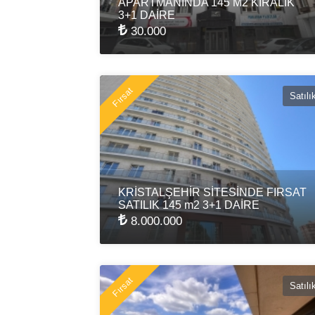
APARTMANINDA 145 M2 KİRALIK
3+1 DAİRE
30.000
Fırsat
Satılı
KRİSTALŞEHİR SİTESİNDE FIRSAT
SATILIK 145 m2 3+1 DAİRE
8.000.000
Fırsat
Satılı