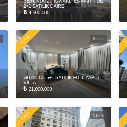
BEYLİKDÜZÜ KAVAKLI ES MARİN'DE
2+1 SATILIK DAİRE
4.500.000
Fırsat
Fı
k
Satılık
GÜZELCE 5+1 SATILIK FULL YAPILI
VİLLA
21.000.000
Fırsat
Fı
k
Satılık