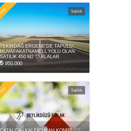
rsat
Satılık
TEKİRDAĞ ERGENE'DE TAPULU,
MUVAFAKATNAMELİ, YOLU OLAN
SATILIK 450 M2 TARLALAR
950.000
rsat
Satılık
ÇATALCA - KALEİÇİ MAH.KONUT