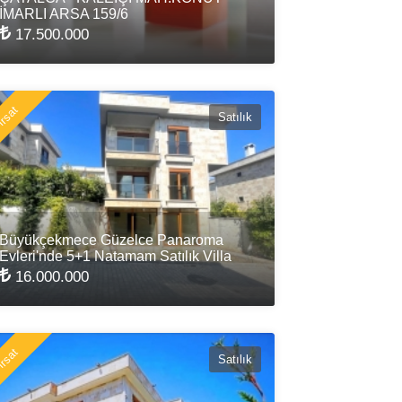
İMARLI ARSA 159/6
17.500.000
rsat
Satılık
Büyükçekmece Güzelce Panaroma
Evleri'nde 5+1 Natamam Satılık Villa
16.000.000
rsat
Satılık