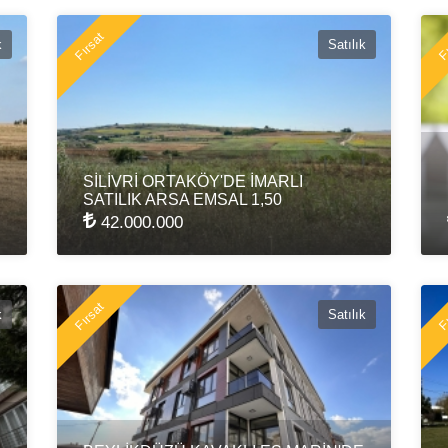
Fırsat
Fı
k
Satılık
SİLİVRİ ORTAKÖY'DE İMARLI
SATILIK ARSA EMSAL 1,50
42.000.000
Fırsat
Fı
k
Satılık