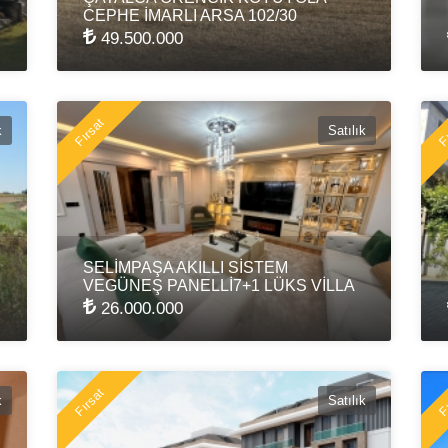
CEPHE İMARLI ARSA 102/30
49.500.000
Fırsat
Fı
k
Satılık
SELİMPAŞA AKILLI SİSTEM
VEGÜNEŞ PANELLİ7+1 LÜKS VİLLA
26.000.000
Fırsat
Fı
k
Satılık