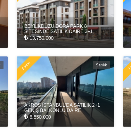
BEYLİKDÜZÜ DORA PARK 8
SİTESİNDE SATILIK DAİRE 3+1
13.750.000
Fırsat
Fı
k
Satılık
AKROS İSTANBUL'DA SATILIK 2+1
GENİŞ BALKONLU DAİRE
6.550.000