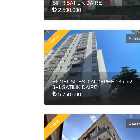
SIFIR SATILIK DAİRE
2.500.000
Fırsat
Satılı
EKMEL SİTESİ ÖN CEPHE 135 m2
3+1 SATILIK DAİRE
5.750.000
Fırsat
Satılı