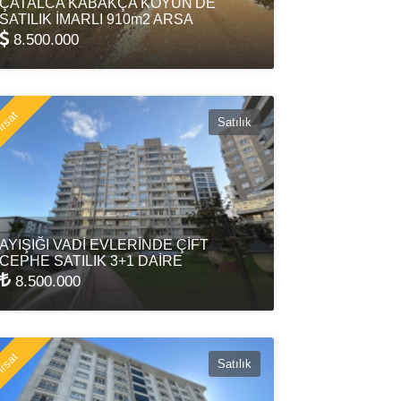
ÇATALCA KABAKÇA KÖYÜN'DE
SATILIK İMARLI 910m2 ARSA
8.500.000
rsat
Satılık
AYIŞIĞI VADİ EVLERİNDE ÇİFT
CEPHE SATILIK 3+1 DAİRE
8.500.000
rsat
Satılık