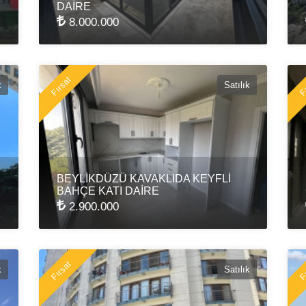
DAİRE
8.000.000
Fırsat
Fı
k
Satılık
BEYLİKDÜZÜ KAVAKLIDA KEYFLİ
BAHÇE KATI DAİRE
2.900.000
Fırsat
Fı
k
Satılık