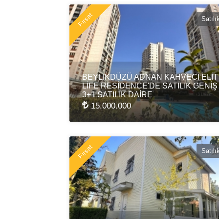
Fırsat
Satılı
BEYLİKDÜZÜ ADNAN KAHVECİ ELİT
LİFE RESİDENCE'DE SATILIK GENİŞ
3+1 SATILIK DAİRE
15.000.000
Fırsat
Satılı