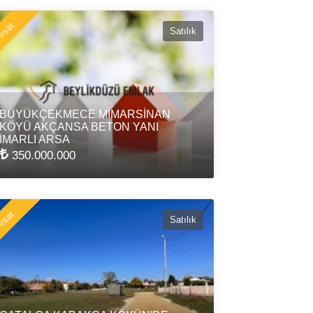
rsat
Satılık
BÜYÜKÇEKMECE MİMARSİNAN
KÖYÜ AKÇANSA BETON YANI
İMARLI ARSA
350.000.000
rsat
Satılık