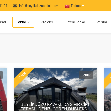
41 04
info@beylikduzuemlak.com
Türkçe
msal
İlanlar
Projeler
Yeni İlanlar
İletişim
Fırsat
Fı
k
Satılık
BEYLİKDÜZÜ KAVAKLIDA SIFIR ÇİFT
TERASLI DENİZİ GÖREN DUBLEKS