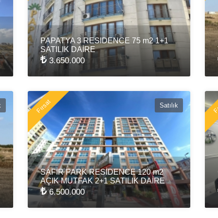
PAPATYA 3 RESIDENCE 75 m2 1+1
SATILIK DAİRE
3.650.000
Fırsat
Fı
k
Satılık
SAFİR PARK RESİDENCE 120 m2
AÇIK MUTFAK 2+1 SATILIK DAİRE
6.500.000