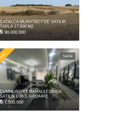
ÇATALCA MURATBEY'DE SATILIK
TARLA 17,500 M2
90.000.000
rsat
Satılık
CUMHURİYET MAHALLESİNDA
SATILIK LÜKS 3+1DAİRE
7.500.000