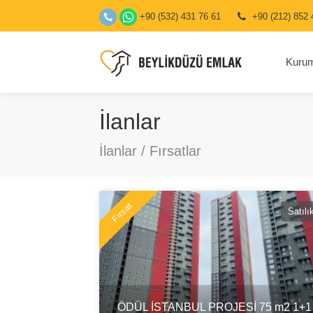
+90 (532) 431 76 61
+90 (212) 852 
Kuru
İlanlar
İlanlar / Fırsatlar
Fırsat
Satılı
ÖDÜL İSTANBUL PROJESİ 75 m2 1+1