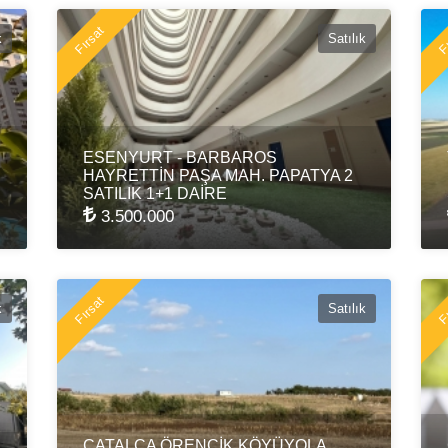
Fırsat
Fı
k
Satılık
ESENYURT - BARBAROS
HAYRETTİN PAŞA MAH. PAPATYA 2
SATILIK 1+1 DAİRE
3.500.000
Fırsat
Fı
k
Satılık
ÇATALCA ÖRENCİK KÖYÜYOLA