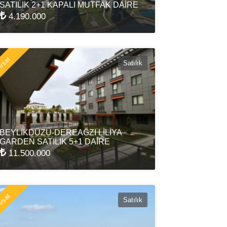
SATILIK 2+1 KAPALI MUTFAK DAİRE
4.190.000
rsat
Satılık
BEYLİKDÜZÜ-DEREAĞZI LİLİYA
GARDEN SATILIK 5+1 DAİRE
11.500.000
rsat
Satılık