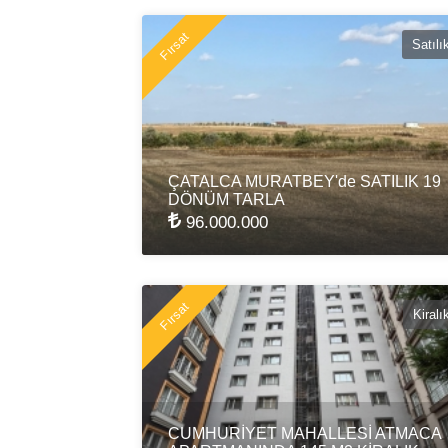
Fırsat
Satılı
ÇATALCA MURATBEY'de SATILIK 19
DÖNÜM TARLA
96.000.000
Fırsat
Kiralı
CUMHURİYET MAHALLESİ ATMACA