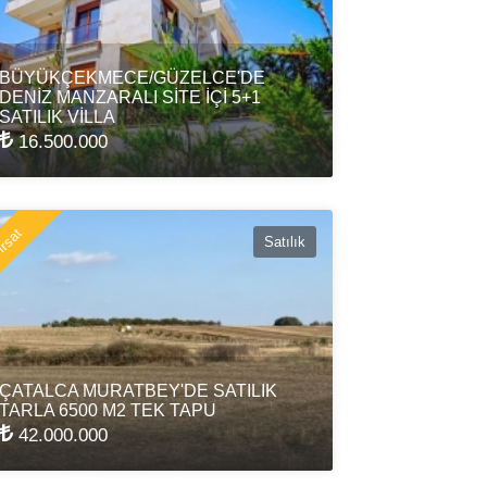
BÜYÜKÇEKMECE/GÜZELCE'DE
DENİZ MANZARALI SİTE İÇİ 5+1
SATILIK VİLLA
16.500.000
rsat
Satılık
ÇATALCA MURATBEY'DE SATILIK
TARLA 6500 M2 TEK TAPU
42.000.000