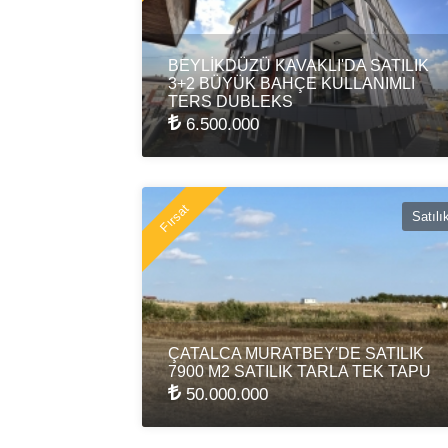
BEYLİKDÜZÜ KAVAKLI'DA SATILIK
3+2 BÜYÜK BAHÇE KULLANIMLI
TERS DUBLEKS
6.500.000
Fırsat
Satılı
ÇATALCA MURATBEY'DE SATILIK
7900 M2 SATILIK TARLA TEK TAPU
50.000.000