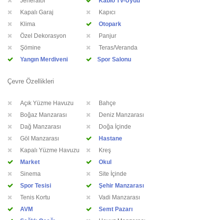
Jeneratör
Kablo TV-Uydu
Kapalı Garaj
Kapıcı
Klima
Otopark
Özel Dekorasyon
Panjur
Şömine
Teras/Veranda
Yangın Merdiveni
Spor Salonu
Çevre Özellikleri
Açık Yüzme Havuzu
Bahçe
Boğaz Manzarası
Deniz Manzarası
Dağ Manzarası
Doğa İçinde
Göl Manzarası
Hastane
Kapalı Yüzme Havuzu
Kreş
Market
Okul
Sinema
Site İçinde
Spor Tesisi
Şehir Manzarası
Tenis Kortu
Vadi Manzarası
AVM
Semt Pazarı