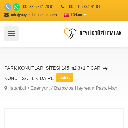
+90 (532) 431 76 61
+90 (212) 852 41 04
info@beylikduzuemlak.com
Türkçe
PARK KONUTLARI SİTESİ 145 m2 3+1 TİCARİ ve
Satılık
KONUT SATILIK DAİRE
İstanbul / Esenyurt / Barbaros Hayrettin Paşa Mah