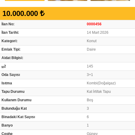
10.000.000
İlan No:
0000456
İlan Tarihi:
14 Mart 2026
Kategori:
Konut
Emlak Tipi:
Daire
Aidat Bilgisi:
2
145
M
Oda Sayısı
3+1
Isıtma
Kombi(Doğalgaz)
Tapu Durumu
Kat İrtifak Tapu
Kullanım Durumu
Boş
Bulunduğu Kat
3
Binadaki Kat Sayısı
6
Banyo
1
Cephe
Güney