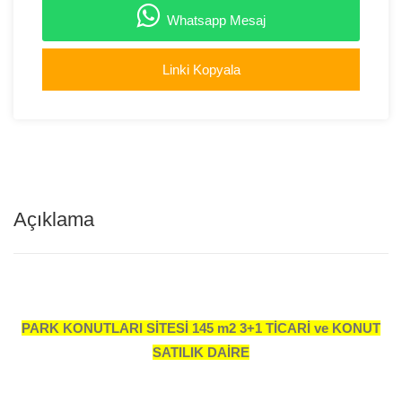
Whatsapp Mesaj
Linki Kopyala
Açıklama
PARK KONUTLARI SİTESİ 145 m2 3+1 TİCARİ ve KONUT
SATILIK DAİRE