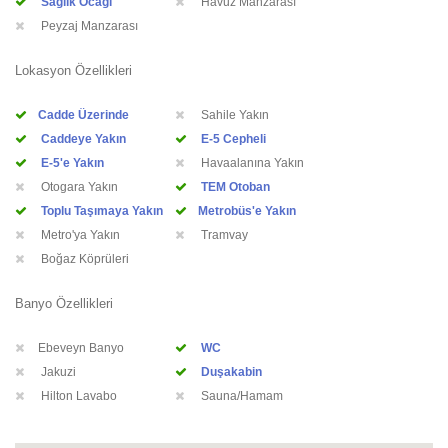
Sağlık Ocağı
Havuz Manzarası
Peyzaj Manzarası
Lokasyon Özellikleri
Cadde Üzerinde
Sahile Yakın
Caddeye Yakın
E-5 Cepheli
E-5'e Yakın
Havaalanına Yakın
Otogara Yakın
TEM Otoban
Toplu Taşımaya Yakın
Metrobüs'e Yakın
Metro'ya Yakın
Tramvay
Boğaz Köprüleri
Banyo Özellikleri
Ebeveyn Banyo
WC
Jakuzi
Duşakabin
Hilton Lavabo
Sauna/Hamam