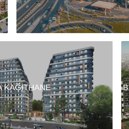
A KAĞITHANE
B