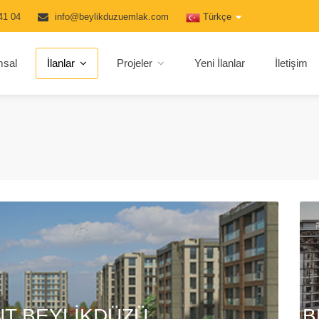
41 04
info@beylikduzuemlak.com
Türkçe
msal
İlanlar
Projeler
Yeni İlanlar
İletişim
T BEYLİKDÜZÜ
B