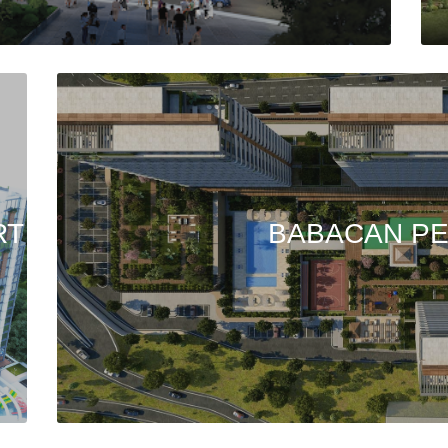
RT
BABACAN P