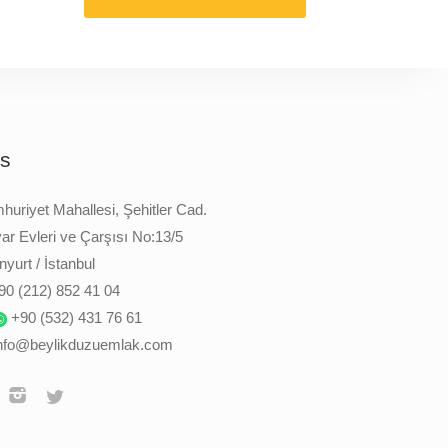
is
uriyet Mahallesi, Şehitler Cad.
ar Evleri ve Çarşısı No:13/5
yurt / İstanbul
90 (212) 852 41 04
+90 (532) 431 76 61
nfo@beylikduzuemlak.com