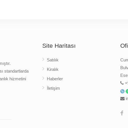
Site Haritası
Of
Satılık
Cumh
ıştır.
Bulv
Kiralık
sı standartlarda
Esen
nlık hizmetini
Haberler
+
İletişim
i