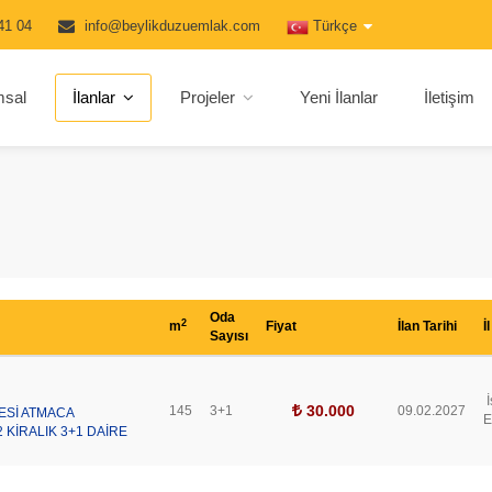
41 04
info@beylikduzuemlak.com
Türkçe
msal
İlanlar
Projeler
Yeni İlanlar
İletişim
Oda
2
m
Fiyat
İlan Tarihi
İl
Sayısı
İ
30.000
145
3+1
09.02.2027
Sİ ATMACA
E
 KİRALIK 3+1 DAİRE