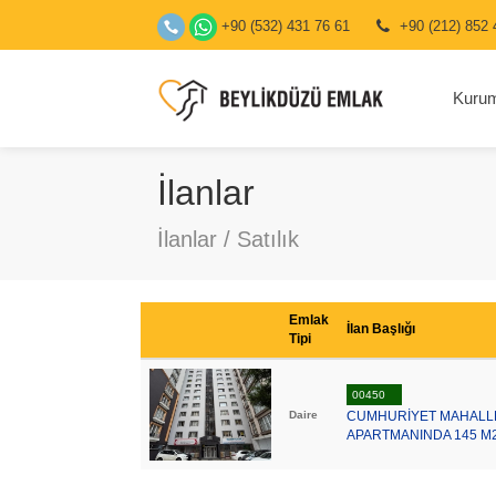
+90 (532) 431 76 61
+90 (212) 852 
Kuru
İlanlar
İlanlar / Satılık
Emlak
İlan Başlığı
Tipi
00450
Daire
CUMHURİYET MAHALLE
APARTMANINDA 145 M2