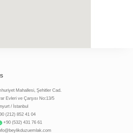
is
uriyet Mahallesi, Şehitler Cad.
ar Evleri ve Çarşısı No:13/5
yurt / İstanbul
90 (212) 852 41 04
+90 (532) 431 76 61
nfo@beylikduzuemlak.com