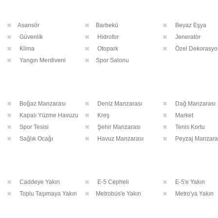
Asansör
Barbekü
Beyaz Eşya
Güvenlik
Hidrofor
Jeneratör
Klima
Otopark
Özel Dekorasyo
Yangın Merdiveni
Spor Salonu
Boğaz Manzarası
Deniz Manzarası
Dağ Manzarası
Kapalı Yüzme Havuzu
Kreş
Market
Spor Tesisi
Şehir Manzarası
Tenis Kortu
Sağlık Ocağı
Havuz Manzarası
Peyzaj Manzara
Caddeye Yakın
E-5 Cepheli
E-5'e Yakın
Toplu Taşımaya Yakın
Metrobüs'e Yakın
Metro'ya Yakın