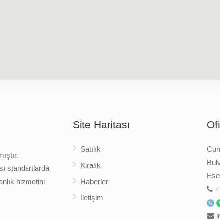
Site Haritası
Of
Satılık
Cumh
ıştır.
Bulv
Kiralık
sı standartlarda
Esen
nlık hizmetini
Haberler
+
İletişim
i