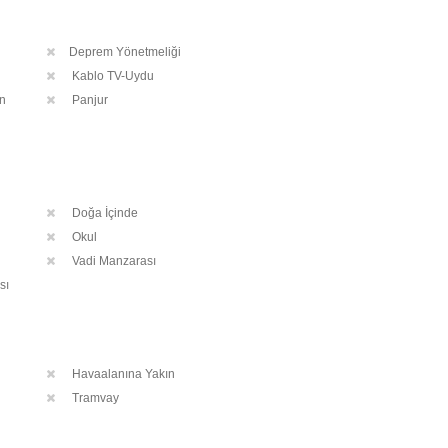
Deprem Yönetmeliği
Kablo TV-Uydu
n
Panjur
Doğa İçinde
Okul
Vadi Manzarası
sı
Havaalanına Yakın
Tramvay