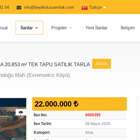
41 04
info@beylikduzuemlak.com
Türkçe
msal
İlanlar
Projeler
Yeni İlanlar
İletişim
Satılık
 20.853 m² TEK TAPU SATILIK TARLA
Gündoğu Mah (Evrensekiz Köyü)
22.000.000
İlan No:
0000395
İlan Tarihi:
08 Mayıs 2025
Kategori:
Arsa