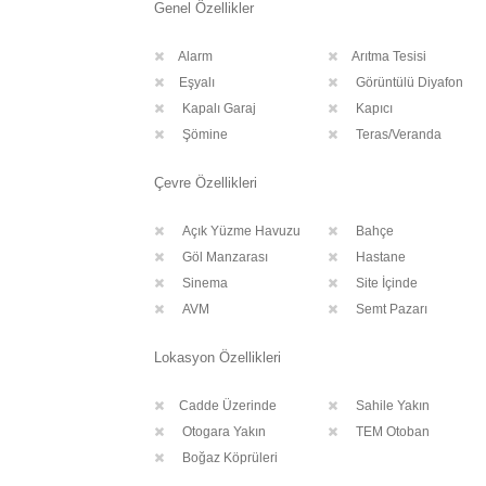
Genel Özellikler
Alarm
Arıtma Tesisi
Eşyalı
Görüntülü Diyafon
Kapalı Garaj
Kapıcı
Şömine
Teras/Veranda
Çevre Özellikleri
Açık Yüzme Havuzu
Bahçe
Göl Manzarası
Hastane
Sinema
Site İçinde
AVM
Semt Pazarı
Lokasyon Özellikleri
Cadde Üzerinde
Sahile Yakın
Otogara Yakın
TEM Otoban
Boğaz Köprüleri