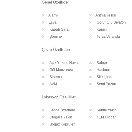
Genel Özellikler
Alarm
Arıtma Tesisi
Eşyalı
Görüntülü Diyafon
Kapalı Garaj
Kapıcı
Şömine
Teras/Veranda
Çevre Özellikleri
Açık Yüzme Havuzu
Bahçe
Göl Manzarası
Hastane
Sinema
Site İçinde
AVM
Semt Pazarı
Lokasyon Özellikleri
Cadde Üzerinde
Sahile Yakın
Otogara Yakın
TEM Otoban
Boğaz Köprüleri