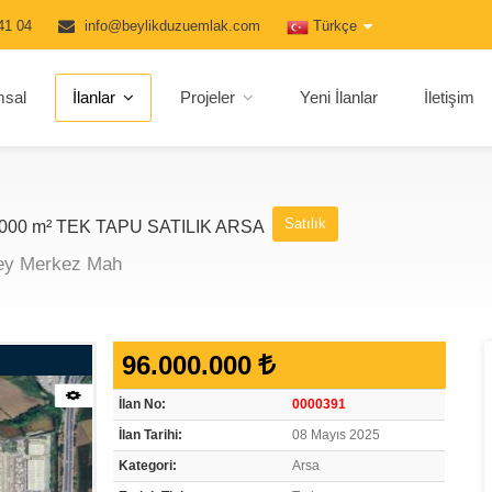
41 04
info@beylikduzuemlak.com
Türkçe
msal
İlanlar
Projeler
Yeni İlanlar
İletişim
Satılık
00 m² TEK TAPU SATILIK ARSA
bey Merkez Mah
96.000.000
İlan No:
0000391
İlan Tarihi:
08 Mayıs 2025
Kategori:
Arsa