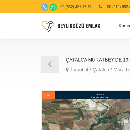
+90 (532) 431 76 61
+90 (212) 852 
Kuru
ÇATALCA MURATBEY'DE 19.0
İstanbul / Çatalca / Murat