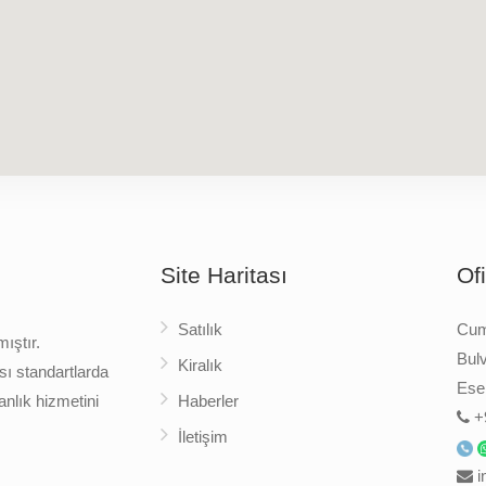
Site Haritası
Of
Satılık
Cumh
ıştır.
Bulv
Kiralık
sı standartlarda
Esen
nlık hizmetini
Haberler
+
İletişim
i