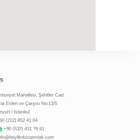
is
uriyet Mahallesi, Şehitler Cad.
ar Evleri ve Çarşısı No:13/5
yurt / İstanbul
90 (212) 852 41 04
+90 (532) 431 76 61
nfo@beylikduzuemlak.com