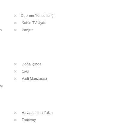
Deprem Yönetmeliği
Kablo TV-Uydu
n
Panjur
Doğa İçinde
Okul
Vadi Manzarası
sı
Havaalanına Yakın
Tramvay