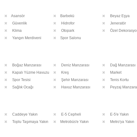
Asansör
Barbekü
Beyaz Eşya
Güvenlik
Hidrofor
Jeneratör
Klima
Otopark
Özel Dekorasyo
Yangın Merdiveni
Spor Salonu
Boğaz Manzarası
Deniz Manzarası
Dağ Manzarası
Kapalı Yüzme Havuzu
Kreş
Market
Spor Tesisi
Şehir Manzarası
Tenis Kortu
Sağlık Ocağı
Havuz Manzarası
Peyzaj Manzara
Caddeye Yakın
E-5 Cepheli
E-5'e Yakın
Toplu Taşımaya Yakın
Metrobüs'e Yakın
Metro'ya Yakın