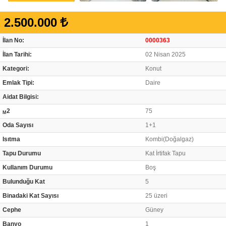
2.500.000
İlan No:
0000363
İlan Tarihi:
02 Nisan 2025
Kategori:
Konut
Emlak Tipi:
Daire
Aidat Bilgisi:
2
75
M
Oda Sayısı
1+1
Isıtma
Kombi(Doğalgaz)
Tapu Durumu
Kat İrtifak Tapu
Kullanım Durumu
Boş
Bulunduğu Kat
5
Binadaki Kat Sayısı
25 üzeri
Cephe
Güney
Banyo
1