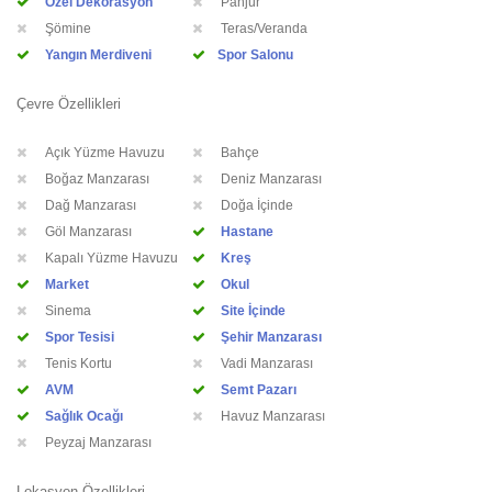
Özel Dekorasyon
Panjur
Şömine
Teras/Veranda
Yangın Merdiveni
Spor Salonu
Çevre Özellikleri
Açık Yüzme Havuzu
Bahçe
Boğaz Manzarası
Deniz Manzarası
Dağ Manzarası
Doğa İçinde
Göl Manzarası
Hastane
Kapalı Yüzme Havuzu
Kreş
Market
Okul
Sinema
Site İçinde
Spor Tesisi
Şehir Manzarası
Tenis Kortu
Vadi Manzarası
AVM
Semt Pazarı
Sağlık Ocağı
Havuz Manzarası
Peyzaj Manzarası
Lokasyon Özellikleri