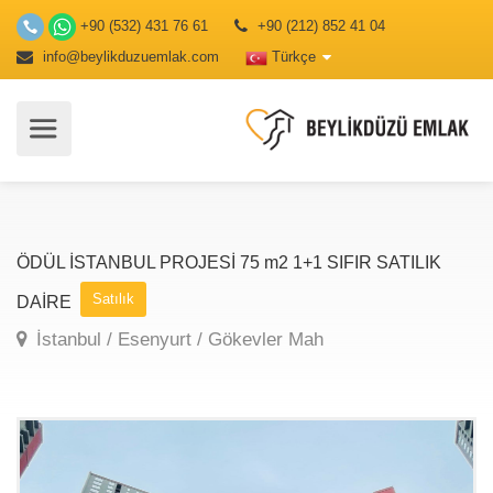
+90 (532) 431 76 61
+90 (212) 852 41 04
info@beylikduzuemlak.com
Türkçe
ÖDÜL İSTANBUL PROJESİ 75 m2 1+1 SIFIR SATILIK
Satılık
DAİRE
İstanbul / Esenyurt / Gökevler Mah