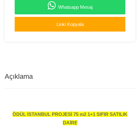
Whatsapp Mesaj
Linki Kopyala
Açıklama
ÖDÜL İSTANBUL PROJESİ 75 m2 1+1 SIFIR SATILIK
DAİRE