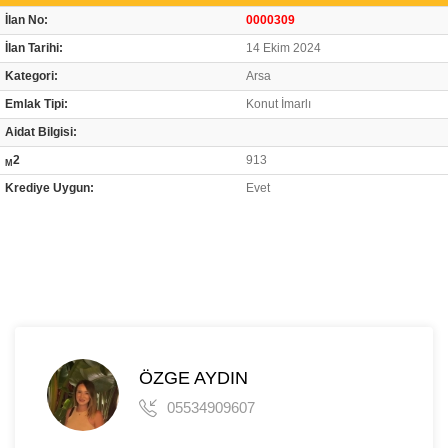
İlan No:
0000309
İlan Tarihi:
14 Ekim 2024
Kategori:
Arsa
Emlak Tipi:
Konut İmarlı
Aidat Bilgisi:
2
913
M
Krediye Uygun:
Evet
ÖZGE AYDIN
05534909607