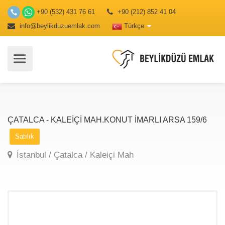
+90 (532) 431 76 61
+90 (212) 852 41 04
info@beylikduzuemlak.com
Türkçe
ÇATALCA - KALEİÇİ MAH.KONUT İMARLI ARSA 159/6
Satılık
İstanbul / Çatalca / Kaleiçi Mah