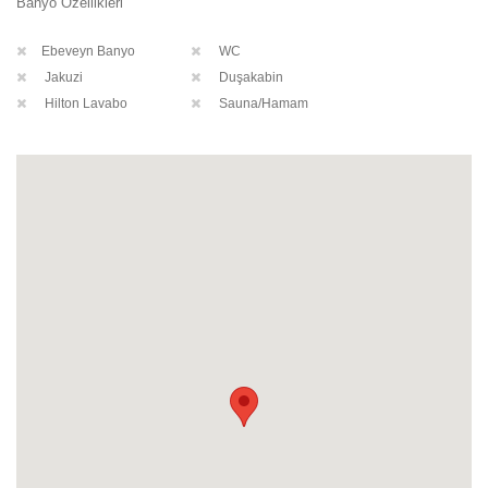
Banyo Özellikleri
Ebeveyn Banyo
WC
Jakuzi
Duşakabin
Hilton Lavabo
Sauna/Hamam