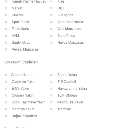
Kapalı Yüzme Havuzu
Kreş
Market
Okul
Sinema
Site İçinde
Spor Tesisi
Şehir Manzarası
Tenis Kortu
Vadi Manzarası
AVM
Semt Pazarı
Sağlık Ocağı
Havuz Manzarası
Peyzaj Manzarası
Lokasyon Özellikleri
Cadde Üzerinde
Sahile Yakın
Caddeye Yakın
E-5 Cepheli
E-5'e Yakın
Havaalanına Yakın
Otogara Yakın
TEM Otoban
Toplu Taşımaya Yakın
Metrobüs'e Yakın
Metro'ya Yakın
Tramvay
Boğaz Köprüleri